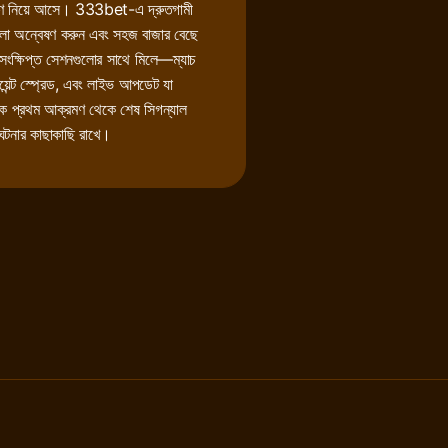
ণ নিয়ে আসে। 333bet-এ দ্রুতগামী
ুলো অন্বেষণ করুন এবং সহজ বাজার বেছে
 সংক্ষিপ্ত সেশনগুলোর সাথে মিলে—ম্যাচ
য়েন্ট স্প্রেড, এবং লাইভ আপডেট যা
 প্রথম আক্রমণ থেকে শেষ সিগন্যাল
ত ঘটনার কাছাকাছি রাখে।