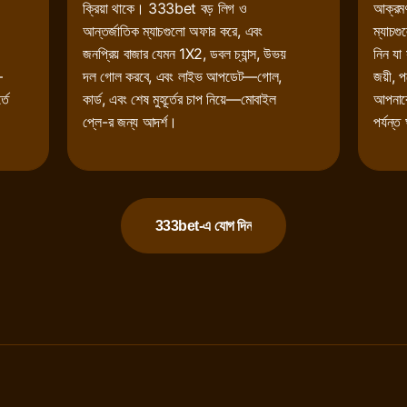
ক্রিয়া থাকে। 333bet বড় লিগ ও
আক্রম
আন্তর্জাতিক ম্যাচগুলো অফার করে, এবং
ম্যাচগ
জনপ্রিয় বাজার যেমন 1X2, ডবল চ্যান্স, উভয়
নিন যা
—
দল গোল করবে, এবং লাইভ আপডেট—গোল,
জয়ী, প
তে
কার্ড, এবং শেষ মুহূর্তের চাপ নিয়ে—মোবাইল
আপনাকে
প্লে-র জন্য আদর্শ।
পর্যন্
333bet-এ যোগ দিন