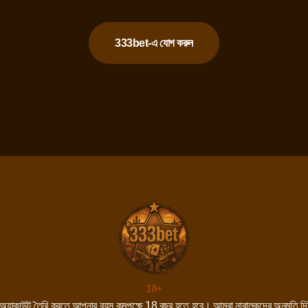
333bet-এ যোগ করুন
18+
অ্যাকাউন্ট তৈরি করতে আপনার বয়স কমপক্ষে 18 বছর হতে হবে। আমরা নাবালকদের অনুমতি দ