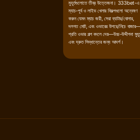
মুহূর্তগুলোতে তীব্র উত্তেজনা। 333bet-এ
ম্যাচ-পূর্ব ও লাইভ খেলার বিকল্পগুলো অন্বেষণ
করুন যেমন ম্যাচ জয়ী, সেরা ব্যাটার/বোলার,
দলগত মোট, এবং ওভারের উপরে/নিচে বাজার
প্রতি ওভার গল্প বদলে দেয়—উচ্চ-উদ্দীপনা মুহূর্
এবং দ্রুত সিদ্ধান্তের জন্য আদর্শ।