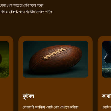
া যেসব খেলা সবচেয়ে বেশি ফলো করেন
র বাজার তালিকা, এবং মোমেন্টাম বদলালে লাইভ
ফুটবল
কাবা
দেশব্যাপী জনপ্রিয় একটি খেলা যেখানে অবিরাম
একটি স্