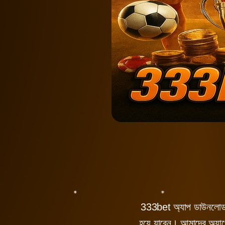
333bet অ্যাপ ডাউনলোড ক
হয়ে যাবেন। আমাদের অ্যাপে