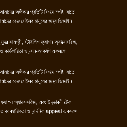
াদের অঙ্গীকার প্রতিটি বিশদে স্পষ্ট, যাতে
মাদের রেঞ্জ সেইসব মানুষের জন্য ডিজাইন
্দর সামগ্রী, স্টাইলিশ ফ্যাশন অ্যাক্সেসরিজ,
ার্যকারিতা ও নন্দন-আকর্ষণ একসঙ্গে
াদের অঙ্গীকার প্রতিটি বিশদে স্পষ্ট, যাতে
মাদের রেঞ্জ সেইসব মানুষের জন্য ডিজাইন
 ফ্যাশন অ্যাক্সেসরিজ, এবং উদ্ভাবনী টেক
 ব্যবহারিকতা ও নান্দনিক appeal একসঙ্গে