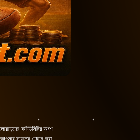
োয়াড়দের কমিউনিটির অংশ
, আপনার সাফল্য শেয়ার করা,