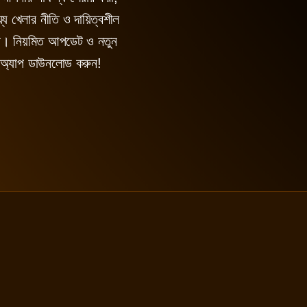
্য খেলার নীতি ও দায়িত্বশীল
ারে। নিয়মিত আপডেট ও নতুন
 অ্যাপ ডাউনলোড করুন!